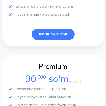
Botga shaxsiy qo'shimchalar qo'shish
Foydalanishga konsultatsiya olish
BUYURTMA BERISH
Premium
90
so'm
000
/oyiga
Boshqaruv paneliga ega bo'lish
Foydalanuvchilarga xabar yuborish
Ko'rsatilgan buyruqlardan foydalanish