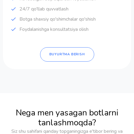
24/7 qo'llab quvvatlash
Botga shaxsiy qo'shimchalar qo'shish
Foydalanishga konsultatsiya olish
BUYURTMA BERISH
Nega men yasagan botlarni
tanlashmoqda?
Siz shu sahifani qanday topganingizga e'tibor bering va