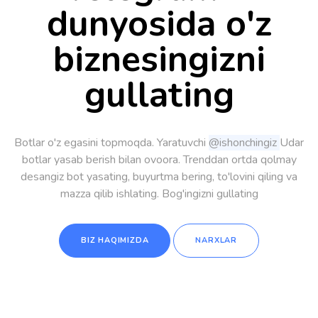
dunyosida o'z
biznesingizni
gullating
Botlar o'z egasini topmoqda. Yaratuvchi
@ishonchingiz
Udar
botlar yasab berish bilan ovoora. Trenddan ortda qolmay
desangiz bot yasating, buyurtma bering, to'lovini qiling va
mazza qilib ishlating. Bog'ingizni gullating
BIZ HAQIMIZDA
NARXLAR