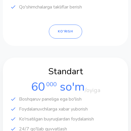
Qo'shimchalarga takliflar berish
KO'RISH
Standart
60
so'm
000
/oyiga
Boshqaruv paneliga ega bo'lish
Foydalanuvchilarga xabar yuborish
Ko'rsatilgan buyruqlardan foydalanish
24/7 qo'llab quvvatlash